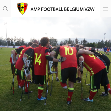
Ga
AMP FOOTBALL BELGIUM VZW
direct
naar
de
hoofdinhoud