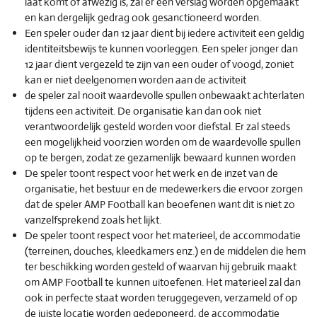
laat komt of afwezig is, zal er een verslag worden opgemaakt
en kan dergelijk gedrag ook gesanctioneerd worden.
Een speler ouder dan 12 jaar dient bij iedere activiteit een geldig
identiteitsbewijs te kunnen voorleggen. Een speler jonger dan
12 jaar dient vergezeld te zijn van een ouder of voogd, zoniet
kan er niet deelgenomen worden aan de activiteit
de speler zal nooit waardevolle spullen onbewaakt achterlaten
tijdens een activiteit. De organisatie kan dan ook niet
verantwoordelijk gesteld worden voor diefstal. Er zal steeds
een mogelijkheid voorzien worden om de waardevolle spullen
op te bergen, zodat ze gezamenlijk bewaard kunnen worden
De speler toont respect voor het werk en de inzet van de
organisatie, het bestuur en de medewerkers die ervoor zorgen
dat de speler AMP Football kan beoefenen want dit is niet zo
vanzelfsprekend zoals het lijkt.
De speler toont respect voor het materieel, de accommodatie
(terreinen, douches, kleedkamers enz.) en de middelen die hem
ter beschikking worden gesteld of waarvan hij gebruik maakt
om AMP Football te kunnen uitoefenen. Het materieel zal dan
ook in perfecte staat worden teruggegeven, verzameld of op
de juiste locatie worden gedeponeerd, de accommodatie