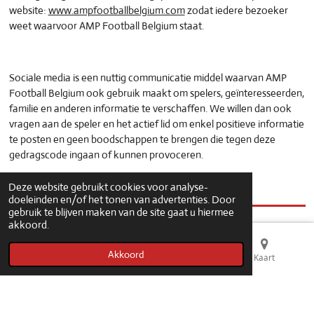
website:
www.ampfootballbelgium.com
zodat iedere bezoeker
weet waarvoor AMP Football Belgium staat.
Sociale media is een nuttig communicatie middel waarvan AMP
Football Belgium ook gebruik maakt om spelers, geïnteresseerden,
familie en anderen informatie te verschaffen. We willen dan ook
vragen aan de speler en het actief lid om enkel positieve informatie
te posten en geen boodschappen te brengen die tegen deze
gedragscode ingaan of kunnen provoceren.
Voetbal is tof en moet tof blijven.
Deze website gebruikt cookies voor analyse-
doeleinden en/of het tonen van advertenties. Door
gebruik te blijven maken van de site gaat u hiermee
akkoord.
Akkoord
E-mailadres
Telefoonnummer
Kaart
© 2021 - 2026 ampfootballbelgium