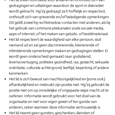
gedragingen en uitlatingen waardoor de sport in diskrediet
wordt gebracht. Hij/zij gedraagt zich hoffelijk en respectvol,
onthoudt zich van grievende en/of beledigende opmerkingen.
Dit geldt zowel bij rechtstreekse contacten met anderen, als bij
het gebruik van communicatiekanalen zoals sociale media,
apps of internet, of het maken van geluids- of beeldmateriaal.
Het lid respecteert de waardigheid van elke persoon, sluit
niemand uit en zal geen discriminerende, kleinerende of
intimiderende opmerkingen maken en gedragingen stellen. Er
wordt geen onderscheid gemaakt naar godsdienst,
levensovertuiging, politieke gezindheid, ras, geslacht, seksuele
oriëntatie, culturele achtergrond, leeftijd, beperking of andere
kenmerken.
Het lid is zich bewust van machtsongelijkheid en (soms ook)
afhankelijkheid en misbruikt zijn positie niet. Hij/zij gebruikt de
positie niet om op onredelijke of ongepaste wijze macht uit te
oefenen. Informatie wordt gebruikt voor het doel van de
organisatie en niet voor eigen gewin of ten gunste van
anderen, zeker wanneer deze informatie vertrouwelijk is.
Het lid neemt geen gunsten, geschenken, diensten of