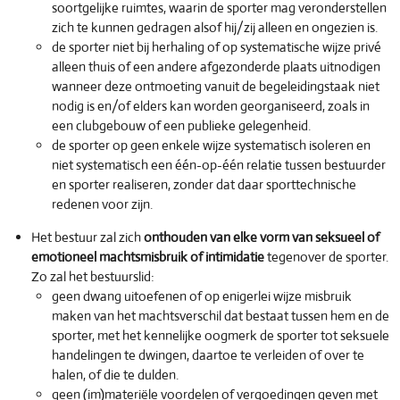
soortgelijke ruimtes, waarin de sporter mag veronderstellen
zich te kunnen gedragen alsof hij/zij alleen en ongezien is.
de sporter niet bij herhaling of op systematische wijze privé
alleen thuis of een andere afgezonderde plaats uitnodigen
wanneer deze ontmoeting vanuit de begeleidingstaak niet
nodig is en/of elders kan worden georganiseerd, zoals in
een clubgebouw of een publieke gelegenheid.
de sporter op geen enkele wijze systematisch isoleren en
niet systematisch een één-op-één relatie tussen bestuurder
en sporter realiseren, zonder dat daar sporttechnische
redenen voor zijn.
Het bestuur zal zich
onthouden van elke vorm van seksueel of
emotioneel machtsmisbruik of intimidatie
tegenover de sporter.
Zo zal het bestuurslid:
geen dwang uitoefenen of op enigerlei wijze misbruik
maken van het machtsverschil dat bestaat tussen hem en de
sporter, met het kennelijke oogmerk de sporter tot seksuele
handelingen te dwingen, daartoe te verleiden of over te
halen, of die te dulden.
geen (im)materiële voordelen of vergoedingen geven met