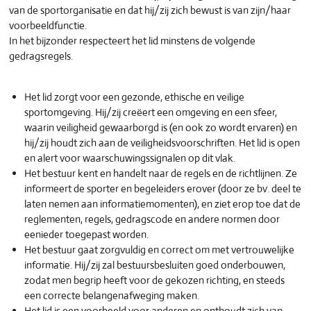
van de sportorganisatie en dat hij/zij zich bewust is van zijn/haar
voorbeeldfunctie.
In het bijzonder respecteert het lid minstens de volgende
gedragsregels.
Het lid zorgt voor een gezonde, ethische en veilige
sportomgeving. Hij/zij creëert een omgeving en een sfeer,
waarin veiligheid gewaarborgd is (en ook zo wordt ervaren) en
hij/zij houdt zich aan de veiligheidsvoorschriften. Het lid is open
en alert voor waarschuwingssignalen op dit vlak.
Het bestuur kent en handelt naar de regels en de richtlijnen. Ze
informeert de sporter en begeleiders erover (door ze bv. deel te
laten nemen aan informatiemomenten), en ziet erop toe dat de
reglementen, regels, gedragscode en andere normen door
eenieder toegepast worden.
Het bestuur gaat zorgvuldig en correct om met vertrouwelijke
informatie. Hij/zij zal bestuursbesluiten goed onderbouwen,
zodat men begrip heeft voor de gekozen richting, en steeds
een correcte belangenafweging maken.
Het lid is een voorbeeld voor anderen en onthoudt zich van