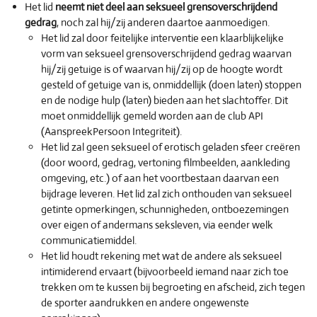
Het lid
neemt niet deel aan seksueel grensoverschrijdend
gedrag
, noch zal hij/zij anderen daartoe aanmoedigen.
Het lid zal door feitelijke interventie een klaarblijkelijke
vorm van seksueel grensoverschrijdend gedrag waarvan
hij/zij getuige is of waarvan hij/zij op de hoogte wordt
gesteld of getuige van is, onmiddellijk (doen laten) stoppen
en de nodige hulp (laten) bieden aan het slachtoffer. Dit
moet onmiddellijk gemeld worden aan de club API
(AanspreekPersoon Integriteit).
Het lid zal geen seksueel of erotisch geladen sfeer creëren
(door woord, gedrag, vertoning filmbeelden, aankleding
omgeving, etc.) of aan het voortbestaan daarvan een
bijdrage leveren. Het lid zal zich onthouden van seksueel
getinte opmerkingen, schunnigheden, ontboezemingen
over eigen of andermans seksleven, via eender welk
communicatiemiddel.
Het lid houdt rekening met wat de andere als seksueel
intimiderend ervaart (bijvoorbeeld iemand naar zich toe
trekken om te kussen bij begroeting en afscheid, zich tegen
de sporter aandrukken en andere ongewenste