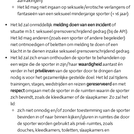
aanrakingen).
Het lid mag niet ingaan op seksuele/erotische verlangens of
fantasieën van een seksueel minderjarige sporter (< 16 jaar).
Het lid zal onmiddellijk
melding doen van een incident
of
situatie m.b.t. seksueel grensoverschrijdend gedrag (bij de API).
Het lid mag anderen (zoals een sporter of andere begeleider)
niet ontmoedigen of beletten om melding te doen of een
klacht in te dienen inzake seksueel grensoverschrijdend gedrag.
Het lid zal zich ervan onthouden de sporter te behandelen op
een wijze die de sporter in zijn/haar
waardigheid
aantast én
verder in het
privéleven
van de sporter door te dringen dan
nodig is voor het gezamenlijke gestelde doel. Het lid zal tijdens
trainingen, stages, wedstrijden en reizen
gereserveerd
en met
respect
omgaan met de sporter in de ruimten waarin de sporter
zich bevindt, zoals de kleedkamer of de slaapkamer. Zo zal het
lid:
zich niet onnodig en/of zonder toestemming van de sporter
bevinden in of naar binnen kijken/gluren in ruimtes die door
de sporter worden gebruikt als privé-ruimtes, zoals
douches, kleedkamers, toiletten, slaapkamers en