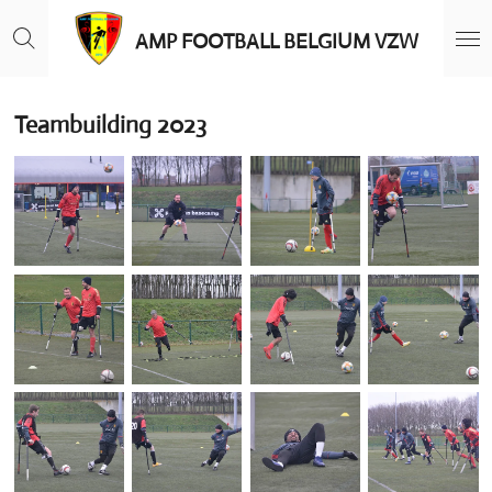
Ga
AMP FOOTBALL BELGIUM VZW
direct
naar
de
hoofdinhoud
Teambuilding 2023