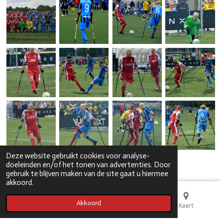
Deze website gebruikt cookies voor analyse-
doeleinden en/of het tonen van advertenties. Door
1
2
3
4
5
6
gebruik te blijven maken van de site gaat u hiermee
akkoord.
Akkoord
E-mailadres
Telefoonnummer
Kaart
© 2021 - 2026 ampfootballbelgium