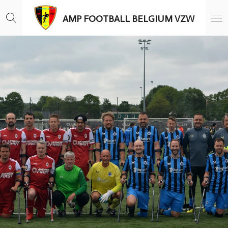
Ga
AMP FOOTBALL BELGIUM VZW
direct
naar
de
hoofdinhoud