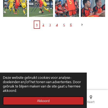
1
2
3
4
5
6
© 2021 - 2026 ampfootballbelgium
Deze website gebruikt cookies voor analyse-
doeleinden en/of het tonen van advertenties. Door
gebruik te blijven maken van de site gaat u hiermee
akkoord.
Akkoord
E-mailadres
Telefoonnummer
Kaart