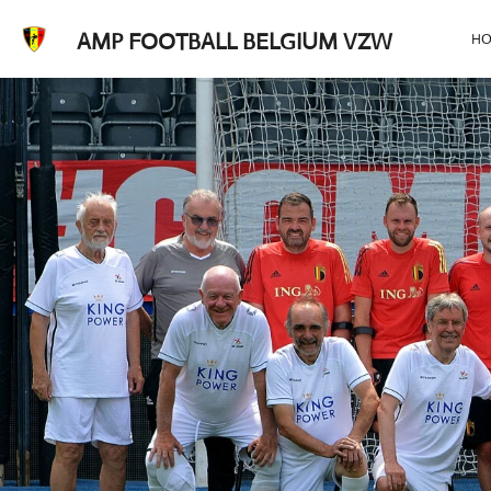
Ga
AMP FOOTBALL BELGIUM VZW
H
direct
naar
de
hoofdinhoud