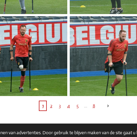
1
2
3
4
5
8
en van advertenties. Door gebruik te blijven maken van de site gaat 