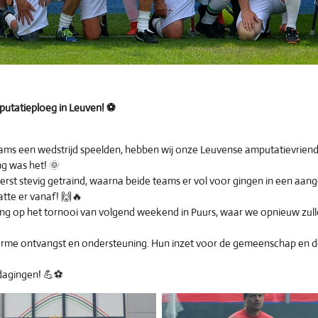
putatieploeg in Leuven! ⚽
 een wedstrijd speelden, hebben wij onze Leuvense amputatievriende
g was het! 🌞
erst stevig getraind, waarna beide teams er vol voor gingen in een aan
atte er vanaf! 🙌🔥
g op het tornooi van volgend weekend in Puurs, waar we opnieuw zullen 
me ontvangst en ondersteuning. Hun inzet voor de gemeenschap en de sp
dagingen! 💪⚽