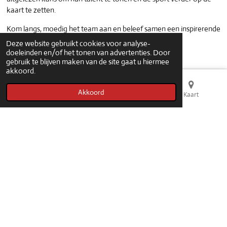
kaart te zetten.
Kom langs, moedig het team aan en beleef samen een inspirerende
dag vol voetbal en doorzettingsvermogen!
Deze website gebruikt cookies voor analyse-
doeleinden en/of het tonen van advertenties. Door
📍
Datum:
27 april
gebruik te blijven maken van de site gaat u hiermee
📍
Locatie:
Jeugdcomplex KV Mechelen
akkoord.
⚽🔥
Samen maken we er een onvergetelijke dag van!
🔥⚽
Akkoord
E-mailadres
Telefoonnummer
Kaart