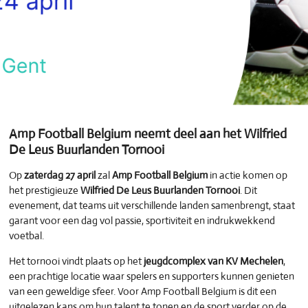
Amp Football Belgium neemt deel aan het Wilfried
De Leus Buurlanden Tornooi
Op
zaterdag 27 april
zal
Amp Football Belgium
in actie komen op
het prestigieuze
Wilfried De Leus Buurlanden Tornooi
. Dit
evenement, dat teams uit verschillende landen samenbrengt, staat
garant voor een dag vol passie, sportiviteit en indrukwekkend
voetbal.
Het tornooi vindt plaats op het
jeugdcomplex van KV Mechelen
,
een prachtige locatie waar spelers en supporters kunnen genieten
van een geweldige sfeer. Voor Amp Football Belgium is dit een
uitgelezen kans om hun talent te tonen en de sport verder op de